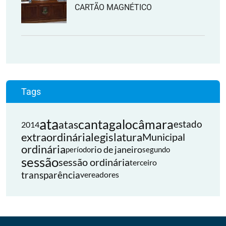
CARTÃO MAGNÉTICO
Tags
ata
cantagalo
câmara
atas
estado
2014
extraordinária
legislatura
Municipal
ordinária
rio de janeiro
período
segundo
sessão
sessão ordinária
terceiro
transparência
vereadores