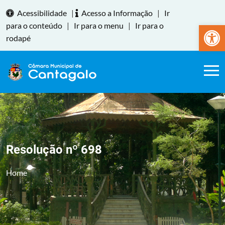
Acessibilidade
|
Acesso a Informação
|
Ir
Abrir a
para o conteúdo
|
Ir para o menu
|
Ir para o
rodapé
Resolução nº 698
Home