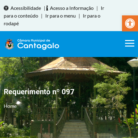
Acessibilidade
|
Acesso a Informação
|
Ir
Abrir a
para o conteúdo
|
Ir para o menu
|
Ir para o
rodapé
Requerimento nº 097
Home