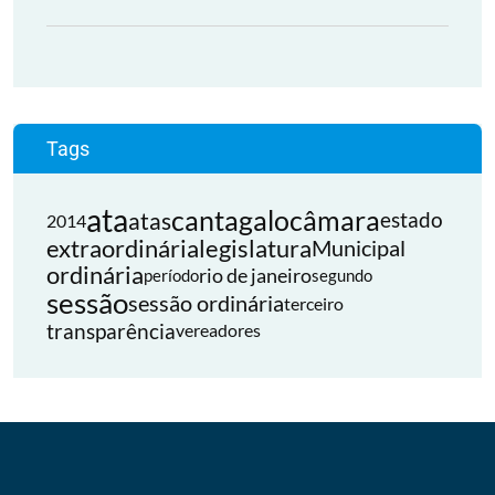
Tags
ata
cantagalo
câmara
atas
estado
2014
extraordinária
legislatura
Municipal
ordinária
rio de janeiro
período
segundo
sessão
sessão ordinária
terceiro
transparência
vereadores