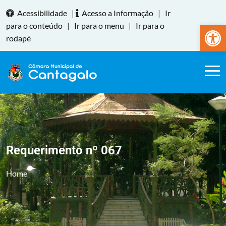
Acessibilidade
|
Acesso a Informação
|
Ir
Abrir a
para o conteúdo
|
Ir para o menu
|
Ir para o
rodapé
Requerimento nº 067
Home