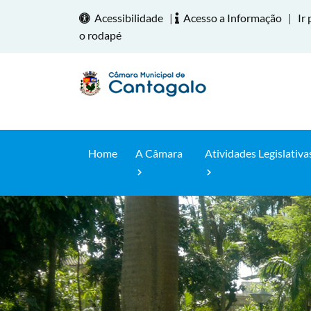
Acessibilidade
|
Acesso a Informação
|
Ir 
o rodapé
Home
A Câmara
Atividades Legislativa