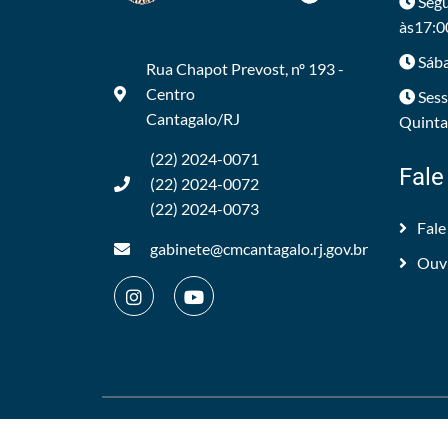
Segu
às17:0
Sába
Rua Chapot Prevost, nº 193 -
Centro
Sess
Cantagalo/RJ
Quintas
(22) 2024-0071
Fale
(22) 2024-0072
(22) 2024-0073
Fale
gabinete@cmcantagalo.rj.gov.br
Ouv
©2012/2026 -
Câmara Municipal de Cantagalo
.