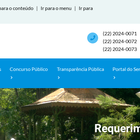
para o conteúdo
|
Ir para o menu
|
Ir para
(22) 2024-0071
(22) 2024-0072
(22) 2024-0073
s
Concurso Público
Transparência Pública
Portal do Se
Requerim