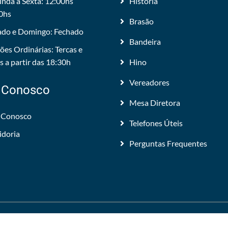
nda a Sexta: 12:00hs
História
0hs
Brasão
do e Domingo: Fechado
Bandeira
ões Ordinárias: Tercas e
 a partir das 18:30h
Hino
Vereadores
 Conosco
Mesa Diretora
 Conosco
Telefones Úteis
idoria
Perguntas Frequentes
 Todos os direitos reservados.