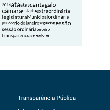
ata
cantagalo
atas
2014
câmara
extraordinária
estado
legislatura
ordinária
Municipal
sessão
rio de janeiro
período
segundo
sessão ordinária
terceiro
transparência
vereadores
Transparência Pública