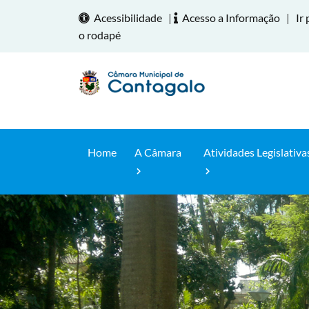
Acessibilidade
|
Acesso a Informação
|
Ir 
o rodapé
Home
A Câmara
Atividades Legislativa