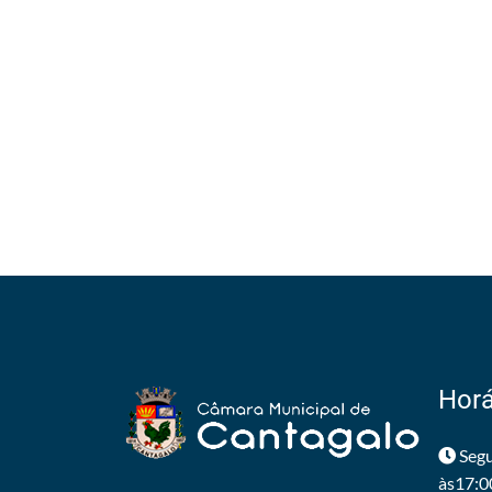
Horá
Segu
às17:0