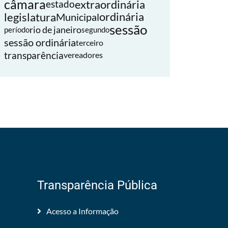
câmara
extraordinária
estado
legislatura
ordinária
Municipal
sessão
rio de janeiro
período
segundo
sessão ordinária
terceiro
transparência
vereadores
Transparência Pública
Acesso a Informação