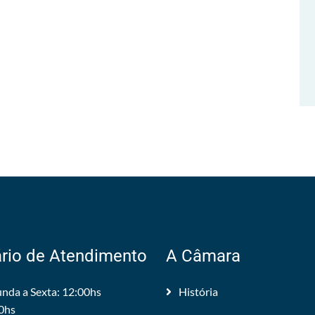
rio de Atendimento
A Câmara
nda a Sexta: 12:00hs
História
0hs