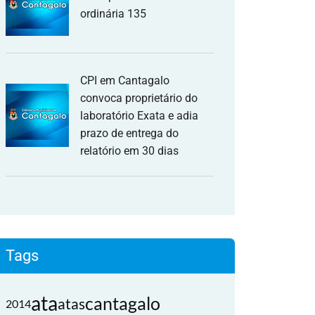
ordinária 135
CPI em Cantagalo
convoca proprietário do
laboratório Exata e adia
prazo de entrega do
relatório em 30 dias
Tags
ata
cantagalo
atas
2014