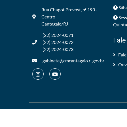
Sába
Rua Chapot Prevost, nº 193 -
Centro
Sess
Cantagalo/RJ
Quintas
(22) 2024-0071
Fale
(22) 2024-0072
(22) 2024-0073
Fale
gabinete@cmcantagalo.rj.gov.br
Ouv
©2012/2026 -
Câmara Municipal de Cantagalo
.