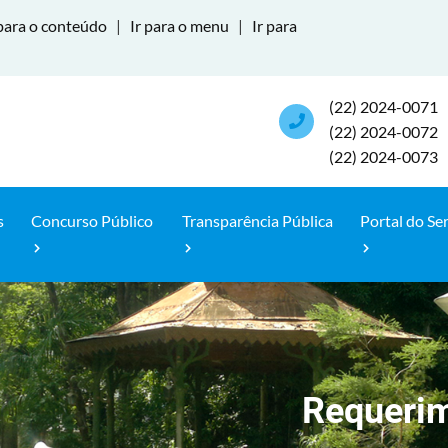
para o conteúdo
|
Ir para o menu
|
Ir para
(22) 2024-0071
(22) 2024-0072
(22) 2024-0073
s
Concurso Público
Transparência Pública
Portal do Se
Requerim