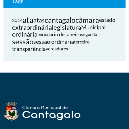
Tags
ata
cantagalo
câmara
atas
estado
2014
extraordinária
legislatura
Municipal
ordinária
rio de janeiro
período
segundo
sessão
sessão ordinária
terceiro
transparência
vereadores