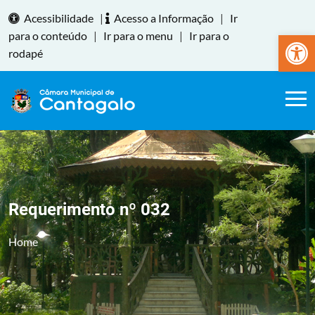
Acessibilidade
|
Acesso a Informação
|
Ir
Abrir a
para o conteúdo
|
Ir para o menu
|
Ir para o
rodapé
Requerimento nº 032
Home