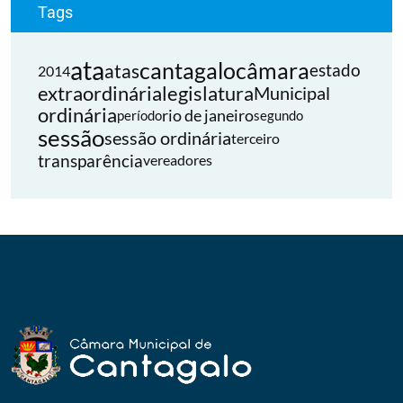
Tags
ata
cantagalo
câmara
atas
estado
2014
extraordinária
legislatura
Municipal
ordinária
rio de janeiro
período
segundo
sessão
sessão ordinária
terceiro
transparência
vereadores