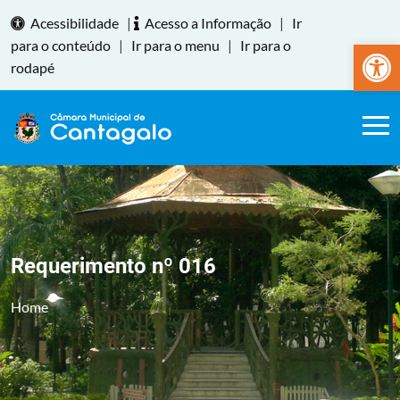
Acessibilidade
|
Acesso a Informação
|
Ir
Abrir a
para o conteúdo
|
Ir para o menu
|
Ir para o
rodapé
Requerimento nº 016
Home