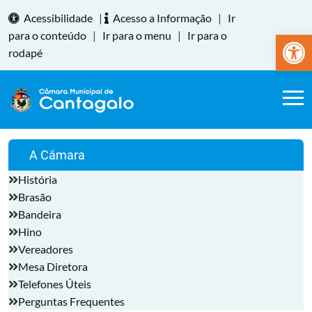
Acessibilidade
|
Acesso a Informação
|
Ir
Abrir a
para o conteúdo
|
Ir para o menu
|
Ir para o
rodapé
A Câmara
História
Brasão
Bandeira
Hino
Vereadores
Mesa Diretora
Telefones Úteis
Perguntas Frequentes