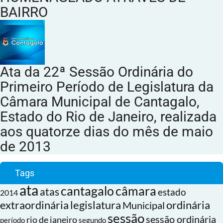
BAIRRO
Ata da 22ª Sessão Ordinária do
Primeiro Período de Legislatura da
Câmara Municipal de Cantagalo,
Estado do Rio de Janeiro, realizada
aos quatorze dias do mês de maio
de 2013
Tags
ata
cantagalo
câmara
atas
estado
2014
extraordinária
legislatura
ordinária
Municipal
sessão
sessão ordinária
rio de janeiro
período
segundo