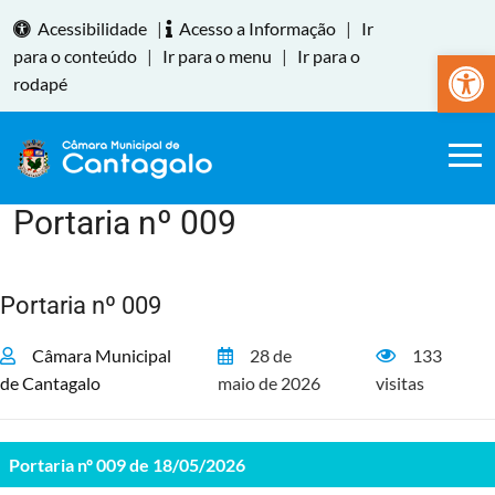
Acessibilidade
|
Acesso a Informação
|
Ir
Abrir a
para o conteúdo
|
Ir para o menu
|
Ir para o
rodapé
Portaria nº 009
Home
Portaria nº 009
Câmara Municipal
28 de
133
de Cantagalo
maio de 2026
visitas
Portaria nº 009 de 18/05/2026