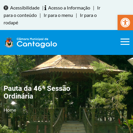
Acessibilidade
|
Acesso a Informação
|
Ir
Abrir a
para o conteúdo
|
Ir para o menu
|
Ir para o
rodapé
Pauta da 46ª Sessão
Ordinária
Home