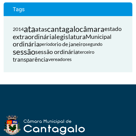
Tags
ata
cantagalo
câmara
atas
estado
2014
extraordinária
legislatura
Municipal
ordinária
rio de janeiro
período
segundo
sessão
sessão ordinária
terceiro
transparência
vereadores