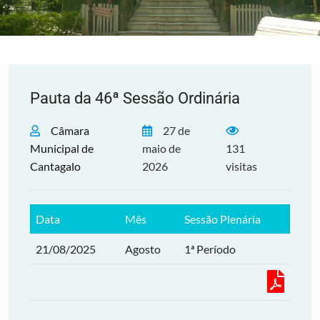
Pauta da 46ª Sessão Ordinária
Câmara
27 de
Municipal de
maio de
131
Cantagalo
2026
visitas
Data
Mês
Sessão Plenária
21/08/2025
Agosto
1ª Período