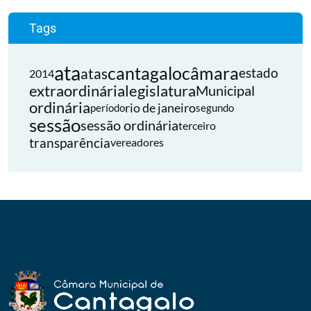
Tags
ata
cantagalo
câmara
atas
estado
2014
extraordinária
legislatura
Municipal
ordinária
rio de janeiro
período
segundo
sessão
sessão ordinária
terceiro
transparência
vereadores