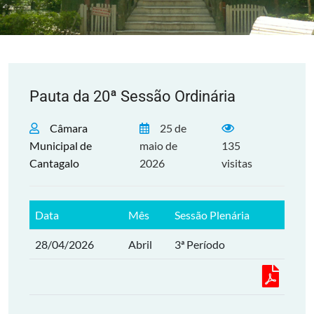
Pauta da 20ª Sessão Ordinária
Câmara
25 de
Municipal de
maio de
135
Cantagalo
2026
visitas
Data
Mês
Sessão Plenária
28/04/2026
Abril
3ª Período