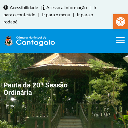
Acessibilidade
|
Acesso a Informação
|
Ir
Abrir a
para o conteúdo
|
Ir para o menu
|
Ir para o
rodapé
Pauta da 20ª Sessão
Ordinária
Home