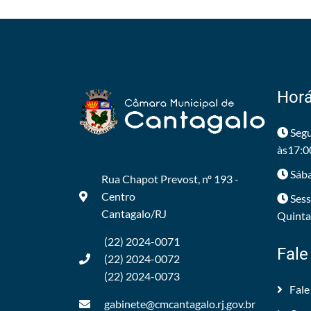
Horá
Segu
às17:0
Sába
Rua Chapot Prevost, nº 193 -
Centro
Sess
Cantagalo/RJ
Quintas
(22) 2024-0071
Fale
(22) 2024-0072
(22) 2024-0073
Fale
gabinete@cmcantagalo.rj.gov.br