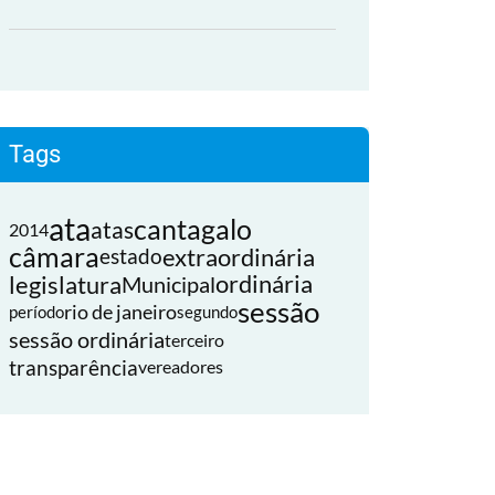
Tags
ata
cantagalo
atas
2014
câmara
extraordinária
estado
legislatura
ordinária
Municipal
sessão
rio de janeiro
período
segundo
sessão ordinária
terceiro
transparência
vereadores