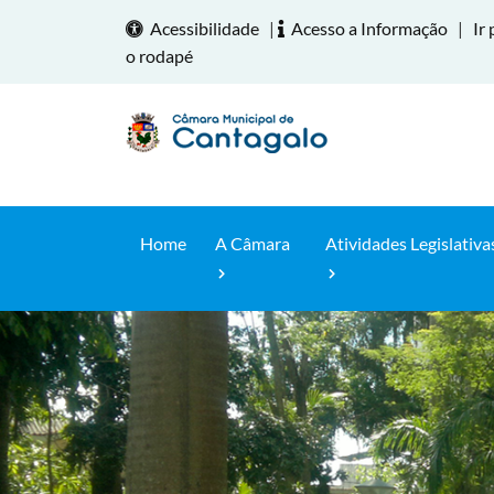
Acessibilidade
|
Acesso a Informação
|
Ir 
o rodapé
Home
A Câmara
Atividades Legislativa