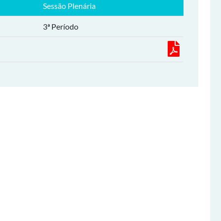
Sessão Plenária
3ª Período