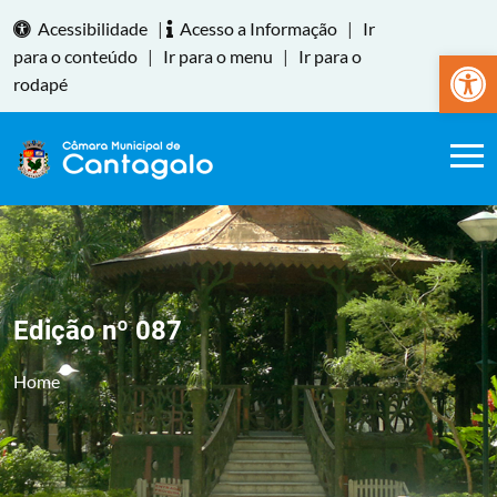
Acessibilidade
|
Acesso a Informação
|
Ir
Abrir a
para o conteúdo
|
Ir para o menu
|
Ir para o
rodapé
Edição nº 087
Home