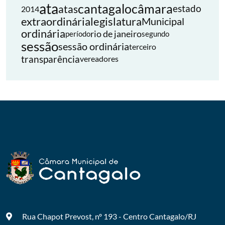
ata
cantagalo
câmara
atas
estado
2014
extraordinária
legislatura
Municipal
ordinária
rio de janeiro
período
segundo
sessão
sessão ordinária
terceiro
transparência
vereadores
Rua Chapot Prevost, nº 193 - Centro
Cantagalo/RJ