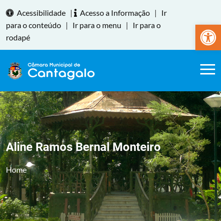
Acessibilidade
|
Acesso a Informação
|
Ir
Abrir a
para o conteúdo
|
Ir para o menu
|
Ir para o
rodapé
Aline Ramos Bernal Monteiro
Home