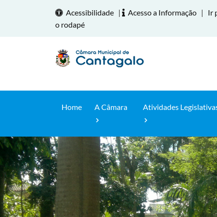
Acessibilidade
|
Acesso a Informação
|
Ir 
o rodapé
Home
A Câmara
Atividades Legislativa