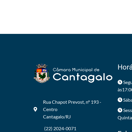
Horá
Segu
às17:0
Sába
Rua Chapot Prevost, nº 193 -
Centro
Sess
Cantagalo/RJ
Quintas
(22) 2024-0071