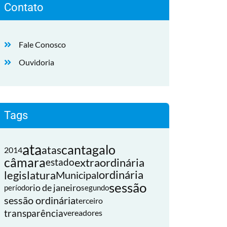
Contato
Fale Conosco
Ouvidoria
Tags
ata
cantagalo
atas
2014
câmara
extraordinária
estado
legislatura
ordinária
Municipal
sessão
rio de janeiro
período
segundo
sessão ordinária
terceiro
transparência
vereadores