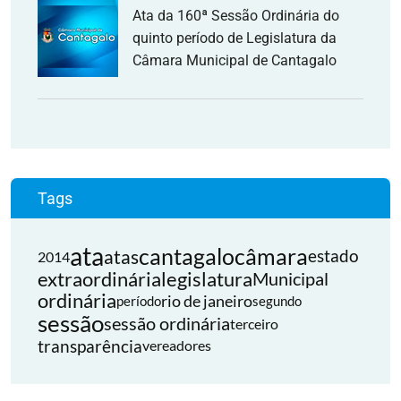
Ata da 160ª Sessão Ordinária do
quinto período de Legislatura da
Câmara Municipal de Cantagalo
Tags
ata
cantagalo
câmara
atas
estado
2014
extraordinária
legislatura
Municipal
ordinária
rio de janeiro
período
segundo
sessão
sessão ordinária
terceiro
transparência
vereadores