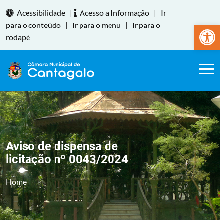
Acessibilidade
|
Acesso a Informação
|
Ir
Abrir a
para o conteúdo
|
Ir para o menu
|
Ir para o
rodapé
Aviso de dispensa de
licitação nº 0043/2024
Home