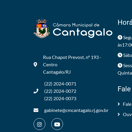
Horá
Segu
às17:0
Sába
Rua Chapot Prevost, nº 193 -
Centro
Sess
Cantagalo/RJ
Quintas
(22) 2024-0071
Fale
(22) 2024-0072
(22) 2024-0073
Fale
gabinete@cmcantagalo.rj.gov.br
Ouv