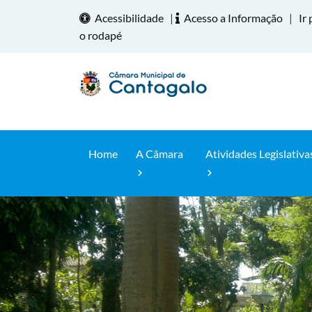
Acessibilidade
|
Acesso a Informação
|
Ir 
o rodapé
Home
A Câmara
Atividades Legislativa