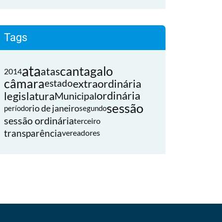
Tags
ata
cantagalo
atas
2014
câmara
extraordinária
estado
legislatura
ordinária
Municipal
sessão
rio de janeiro
período
segundo
sessão ordinária
terceiro
transparência
vereadores