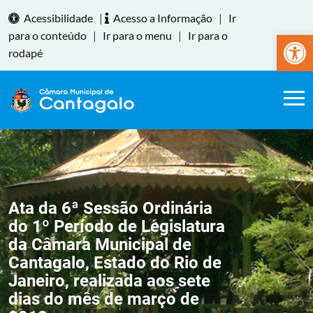
Acessibilidade
|
Acesso a Informação
|
Ir
Abrir a
para o conteúdo
|
Ir para o menu
|
Ir para o
rodapé
Ata da 6ª Sessão Ordinária
do 1º Período de Legislatura
da Câmara Municipal de
Cantagalo, Estado do Rio de
Janeiro, realizada aos sete
dias do mês de março de