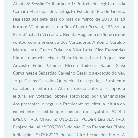
Ata da 6ª Sessão Ordinária do 1º Período de Legislatura da
Câmara Municipal de Cantagalo, Estado do Rio de Janeiro,
realizada aos sete dias do mês de março de 2013, às 18
horas e 30 minutos, sito a Rua Chapot Prevost, 193, sob a
Presidência da Vereadora Renata Huguenin de Souza e que
contou com a presença dos Vereadores Antônio Geraldo
Moura Lima, Carlos Tadeu da Silva Leite, Ciro Fernandes
Pinto, Emanuela Teixeira Silva, Homero Ecard Roque, José
Augusto Filho, Ocimar Merim Ladeira, Rafael Silva
Carvalhaes e Sebastião Carvalho Cesário a exceção do Ver.
Jorge Carlos Carvalho Quindeler. Em seguida, a Presidente
solicitou a leitura da Ata da sessão anterior e, após a
leitura, em votação, obteve aprovação por unanimidade
dos presentes. A seguir, a Presidente solicitou a leitura do
expediente recebido que constou do seguinte: PODER
EXECUTIVO: Ofício n.º 011/2013; PODER LEGISLATIVO:
Projeto de Lei n.º 009/2013, do Ver. Ciro Fernandes Pinto;
Indicação n.º 020/2013, do Ver. Ciro Fernandes Pinto. A