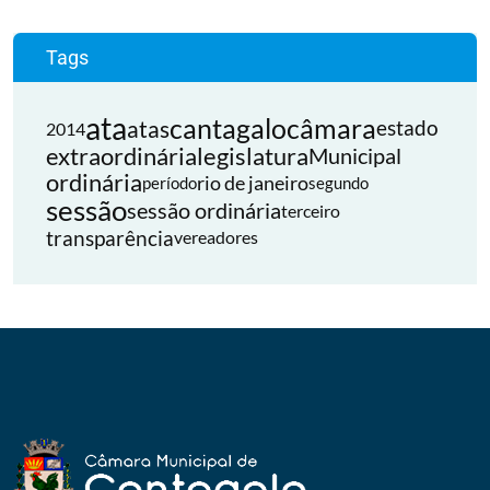
Tags
ata
cantagalo
câmara
atas
estado
2014
extraordinária
legislatura
Municipal
ordinária
rio de janeiro
período
segundo
sessão
sessão ordinária
terceiro
transparência
vereadores