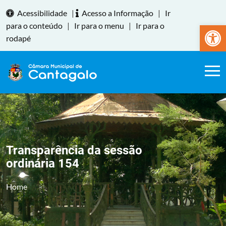
Acessibilidade
|
Acesso a Informação
|
Ir
Abrir a
para o conteúdo
|
Ir para o menu
|
Ir para o
rodapé
Transparência da sessão
ordinária 154
Home