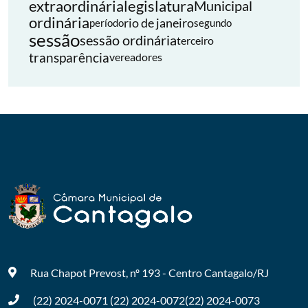
extraordinária
legislatura
Municipal
ordinária
rio de janeiro
período
segundo
sessão
sessão ordinária
terceiro
transparência
vereadores
Rua Chapot Prevost, nº 193 - Centro
Cantagalo/RJ
(22) 2024-0071
(22) 2024-0072
(22) 2024-0073