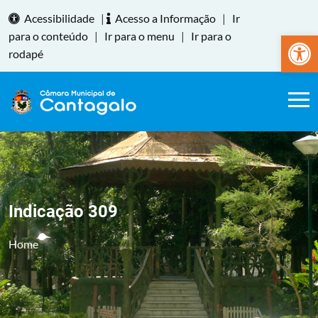
Acessibilidade
|
Acesso a Informação
|
Ir
Abrir a
para o conteúdo
|
Ir para o menu
|
Ir para o
rodapé
Indicação 309
Home