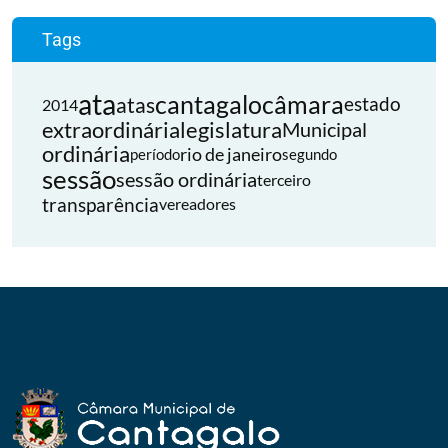
Tags
ata
cantagalo
câmara
atas
estado
2014
extraordinária
legislatura
Municipal
ordinária
rio de janeiro
período
segundo
sessão
sessão ordinária
terceiro
transparência
vereadores