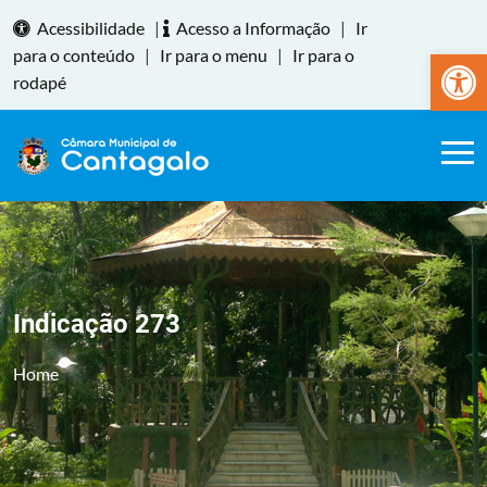
Acessibilidade
|
Acesso a Informação
|
Ir
Abrir a
para o conteúdo
|
Ir para o menu
|
Ir para o
rodapé
Indicação 273
Home