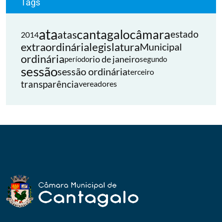
Tags
ata
cantagalo
câmara
atas
estado
2014
extraordinária
legislatura
Municipal
ordinária
rio de janeiro
período
segundo
sessão
sessão ordinária
terceiro
transparência
vereadores