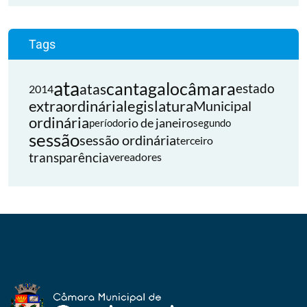
Tags
ata
cantagalo
câmara
atas
estado
2014
extraordinária
legislatura
Municipal
ordinária
rio de janeiro
período
segundo
sessão
sessão ordinária
terceiro
transparência
vereadores