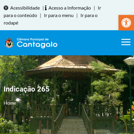
Acessibilidade
|
Acesso a Informação
|
Ir
Abrir a
para o conteúdo
|
Ir para o menu
|
Ir para o
rodapé
Indicação 265
Home