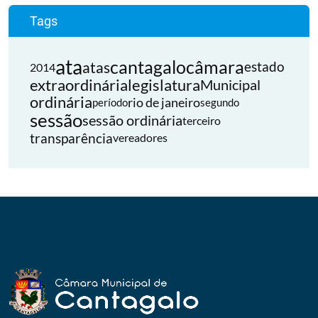
Tags
ata
cantagalo
câmara
atas
estado
2014
extraordinária
legislatura
Municipal
ordinária
rio de janeiro
período
segundo
sessão
sessão ordinária
terceiro
transparência
vereadores