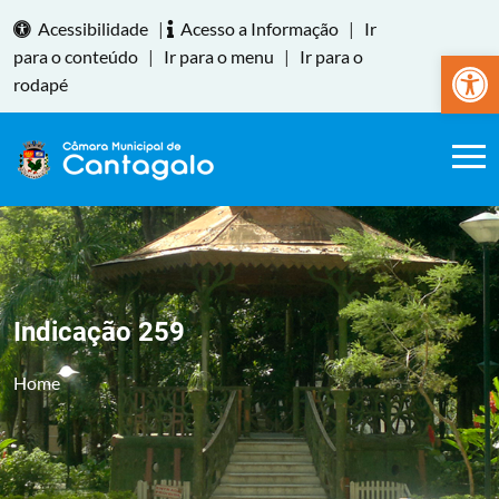
Acessibilidade
|
Acesso a Informação
|
Ir
Abrir a
para o conteúdo
|
Ir para o menu
|
Ir para o
rodapé
Indicação 259
Home