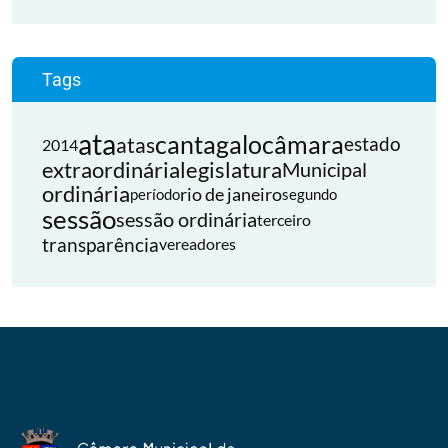
Tags
ata
cantagalo
câmara
atas
estado
2014
extraordinária
legislatura
Municipal
ordinária
rio de janeiro
período
segundo
sessão
sessão ordinária
terceiro
transparência
vereadores