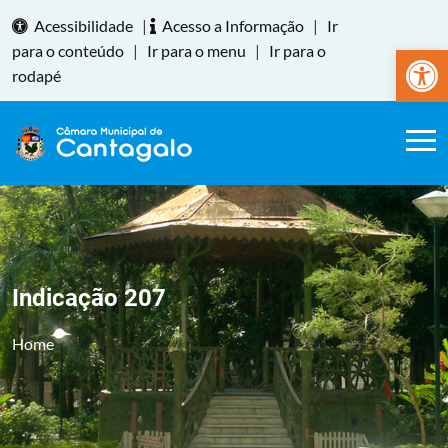
Acessibilidade
|
Acesso a Informação
|
Ir
Abrir a
para o conteúdo
|
Ir para o menu
|
Ir para o
rodapé
Indicação 207
Home