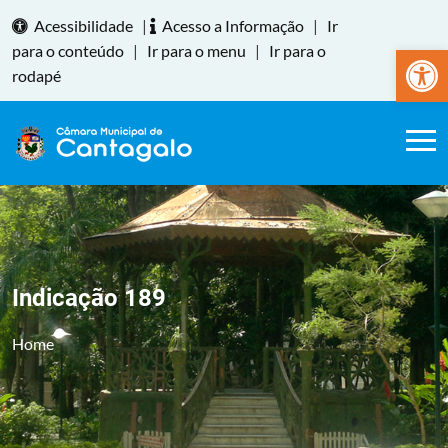
Acessibilidade
|
Acesso a Informação
|
Ir
Abrir a
para o conteúdo
|
Ir para o menu
|
Ir para o
rodapé
Indicação 189
Home