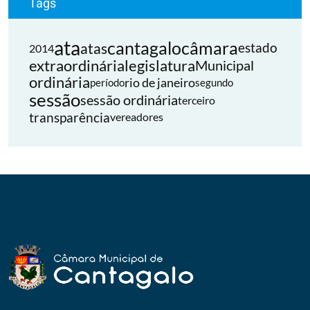
Tags
ata
cantagalo
câmara
atas
estado
2014
extraordinária
legislatura
Municipal
ordinária
rio de janeiro
período
segundo
sessão
sessão ordinária
terceiro
transparência
vereadores