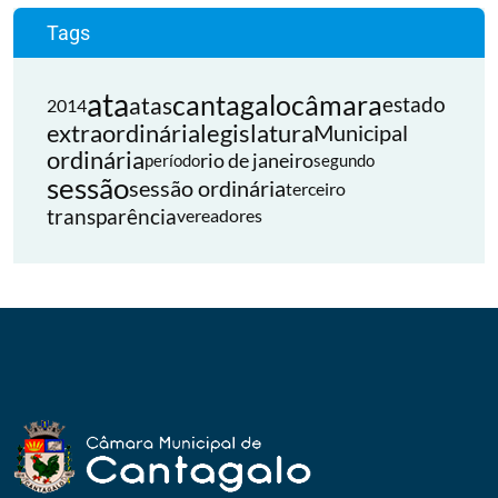
Tags
ata
cantagalo
câmara
atas
estado
2014
extraordinária
legislatura
Municipal
ordinária
rio de janeiro
período
segundo
sessão
sessão ordinária
terceiro
transparência
vereadores