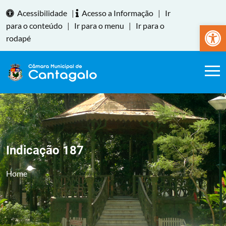
Acessibilidade
|
Acesso a Informação
|
Ir
Abrir a
para o conteúdo
|
Ir para o menu
|
Ir para o
rodapé
Indicação 187
Home