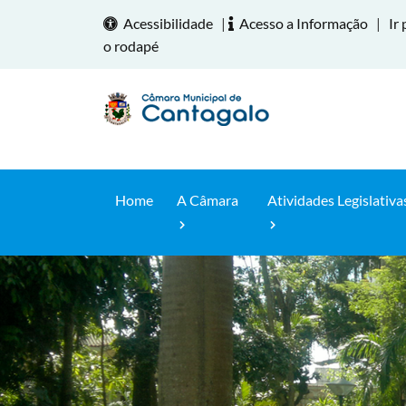
Acessibilidade
|
Acesso a Informação
|
Ir 
o rodapé
Home
A Câmara
Atividades Legislativa