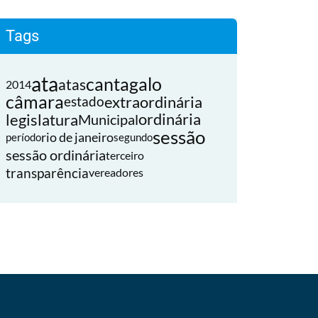
Tags
ata
cantagalo
atas
2014
câmara
extraordinária
estado
legislatura
ordinária
Municipal
sessão
rio de janeiro
período
segundo
sessão ordinária
terceiro
transparência
vereadores