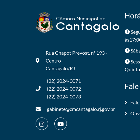
Horá
Segu
às17:0
Sába
Rua Chapot Prevost, nº 193 -
Centro
Sess
Cantagalo/RJ
Quintas
(22) 2024-0071
Fale
(22) 2024-0072
(22) 2024-0073
Fale
gabinete@cmcantagalo.rj.gov.br
Ouv