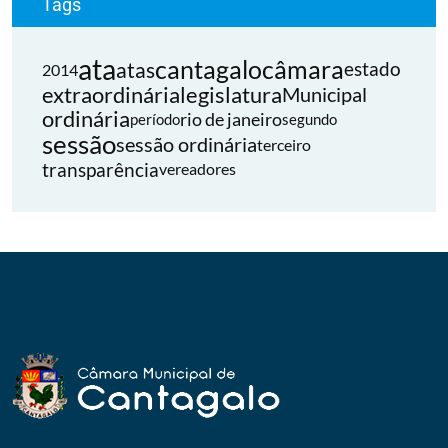
Tags
ata
cantagalo
câmara
atas
estado
2014
extraordinária
legislatura
Municipal
ordinária
rio de janeiro
período
segundo
sessão
sessão ordinária
terceiro
transparência
vereadores