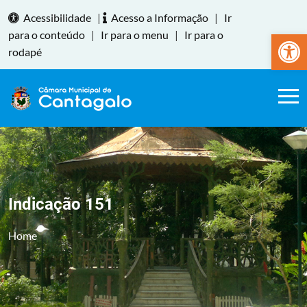
Acessibilidade
|
Acesso a Informação
|
Ir
Abrir a
para o conteúdo
|
Ir para o menu
|
Ir para o
rodapé
Indicação 151
Home