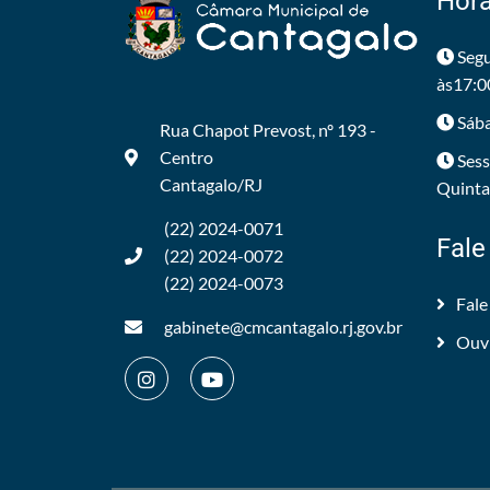
Horá
Segu
às17:0
Sába
Rua Chapot Prevost, nº 193 -
Centro
Sess
Cantagalo/RJ
Quintas
(22) 2024-0071
Fale
(22) 2024-0072
(22) 2024-0073
Fale
gabinete@cmcantagalo.rj.gov.br
Ouv