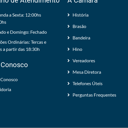
rio de Atendimento
A Câmara
nda a Sexta: 12:00hs
História
0hs
Brasão
do e Domingo: Fechado
Bandeira
ões Ordinárias: Tercas e
 a partir das 18:30h
Hino
Vereadores
 Conosco
Mesa Diretora
 Conosco
Telefones Úteis
idoria
Perguntas Frequentes