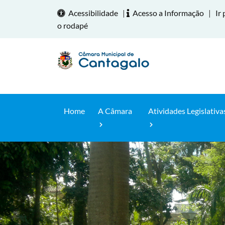
Acessibilidade
|
Acesso a Informação
|
Ir 
o rodapé
Home
A Câmara
Atividades Legislativa