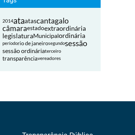
Tags
ata
cantagalo
atas
2014
câmara
extraordinária
estado
legislatura
ordinária
Municipal
sessão
rio de janeiro
período
segundo
sessão ordinária
terceiro
transparência
vereadores