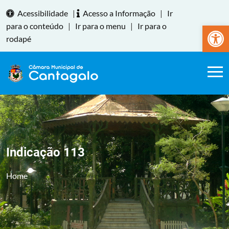
Acessibilidade
|
Acesso a Informação
|
Ir
Abrir a
para o conteúdo
|
Ir para o menu
|
Ir para o
rodapé
Indicação 113
Home