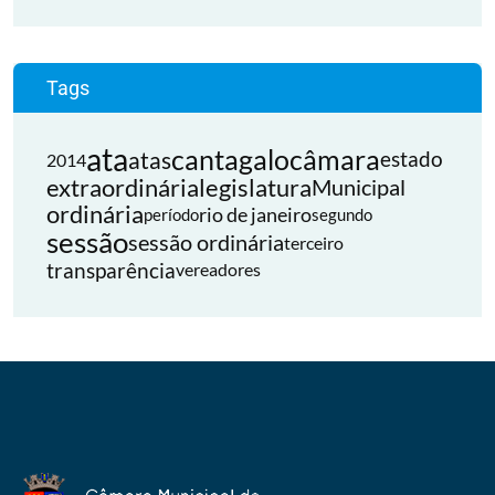
Tags
ata
cantagalo
câmara
atas
estado
2014
extraordinária
legislatura
Municipal
ordinária
rio de janeiro
período
segundo
sessão
sessão ordinária
terceiro
transparência
vereadores