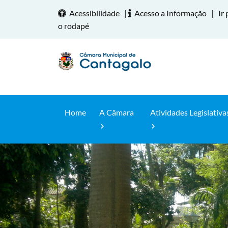
Acessibilidade
|
Acesso a Informação
|
Ir 
o rodapé
Home
A Câmara
Atividades Legislativa