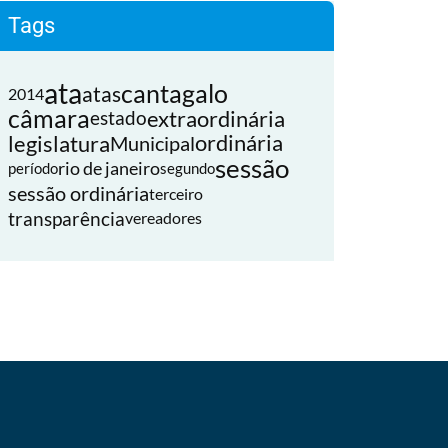
Tags
ata
cantagalo
atas
2014
câmara
extraordinária
estado
legislatura
ordinária
Municipal
sessão
rio de janeiro
período
segundo
sessão ordinária
terceiro
transparência
vereadores