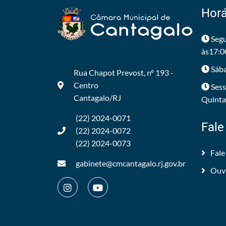
Horá
Segu
às17:0
Sába
Rua Chapot Prevost, nº 193 -
Centro
Sess
Cantagalo/RJ
Quintas
(22) 2024-0071
Fale
(22) 2024-0072
(22) 2024-0073
Fale
gabinete@cmcantagalo.rj.gov.br
Ouv