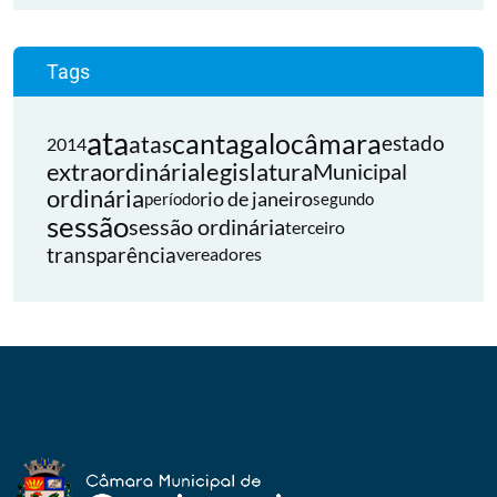
Tags
ata
cantagalo
câmara
atas
estado
2014
extraordinária
legislatura
Municipal
ordinária
rio de janeiro
período
segundo
sessão
sessão ordinária
terceiro
transparência
vereadores