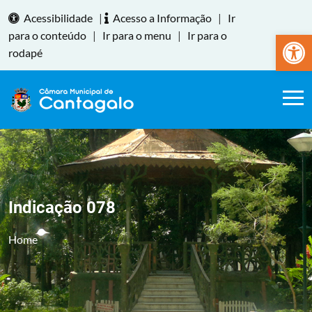
Acessibilidade
|
Acesso a Informação
|
Ir
Abrir a
para o conteúdo
|
Ir para o menu
|
Ir para o
rodapé
Indicação 078
Home