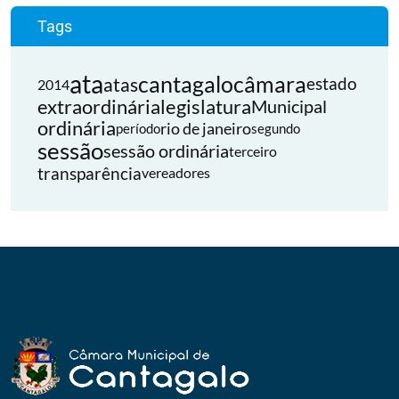
Tags
ata
cantagalo
câmara
atas
estado
2014
extraordinária
legislatura
Municipal
ordinária
rio de janeiro
período
segundo
sessão
sessão ordinária
terceiro
transparência
vereadores