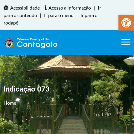
Acessibilidade
|
Acesso a Informação
|
Ir
Abrir a
para o conteúdo
|
Ir para o menu
|
Ir para o
rodapé
Indicação 073
Home