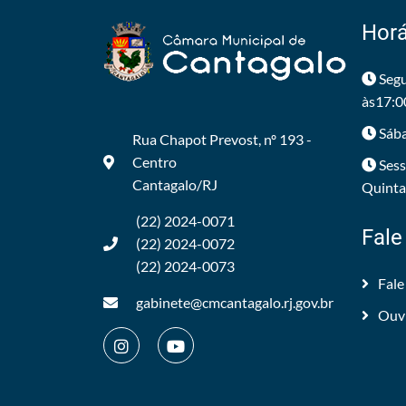
Horá
Segu
às17:0
Sába
Rua Chapot Prevost, nº 193 -
Centro
Sess
Cantagalo/RJ
Quintas
(22) 2024-0071
Fale
(22) 2024-0072
(22) 2024-0073
Fale
gabinete@cmcantagalo.rj.gov.br
Ouv