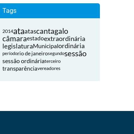
Tags
ata
cantagalo
atas
2014
câmara
extraordinária
estado
legislatura
ordinária
Municipal
sessão
rio de janeiro
período
segundo
sessão ordinária
terceiro
transparência
vereadores