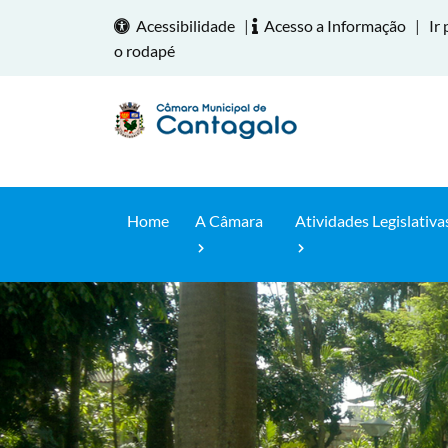
Acessibilidade
|
Acesso a Informação
|
Ir 
o rodapé
Home
A Câmara
Atividades Legislativa