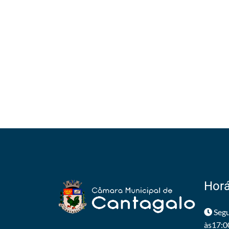
Horá
Segu
às17:0