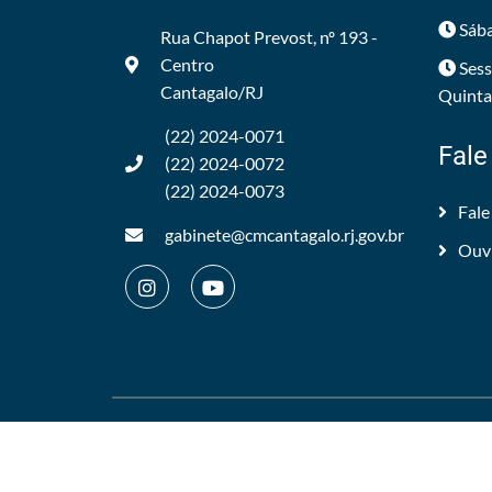
Sába
Rua Chapot Prevost, nº 193 -
Centro
Sess
Cantagalo/RJ
Quintas
(22) 2024-0071
Fale
(22) 2024-0072
(22) 2024-0073
Fale
gabinete@cmcantagalo.rj.gov.br
Ouv
©2012/2026 -
Câmara Municipal de Cantagalo
.