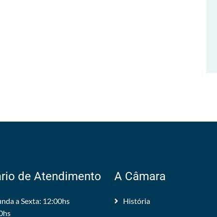
rio de Atendimento
A Câmara
nda a Sexta: 12:00hs
História
0hs