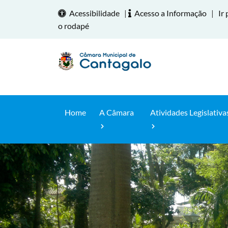
Acessibilidade
|
Acesso a Informação
|
Ir 
o rodapé
Home
A Câmara
Atividades Legislativa