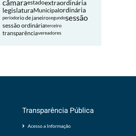
câmara
extraordinária
estado
legislatura
ordinária
Municipal
sessão
rio de janeiro
período
segundo
sessão ordinária
terceiro
transparência
vereadores
Transparência Pública
Acesso a Informação