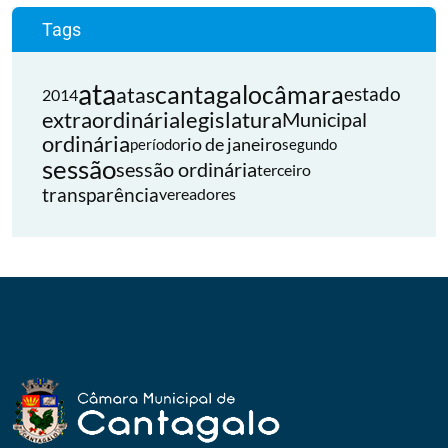
Tags
ata
cantagalo
câmara
atas
estado
2014
extraordinária
legislatura
Municipal
ordinária
rio de janeiro
período
segundo
sessão
sessão ordinária
terceiro
transparência
vereadores