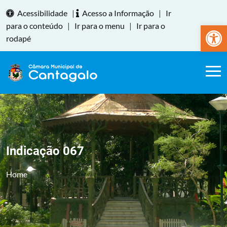
Acessibilidade
|
Acesso a Informação
|
Ir
Abrir a
para o conteúdo
|
Ir para o menu
|
Ir para o
rodapé
Indicação 067
Home