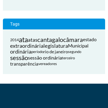
Tags
ata
cantagalo
câmara
atas
estado
2014
extraordinária
legislatura
Municipal
ordinária
rio de janeiro
período
segundo
sessão
sessão ordinária
terceiro
transparência
vereadores