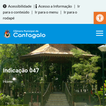
Acessibilidade
|
Acesso a Informação
|
Ir
Abrir a
para o conteúdo
|
Ir para o menu
|
Ir para o
rodapé
Indicação 047
Home