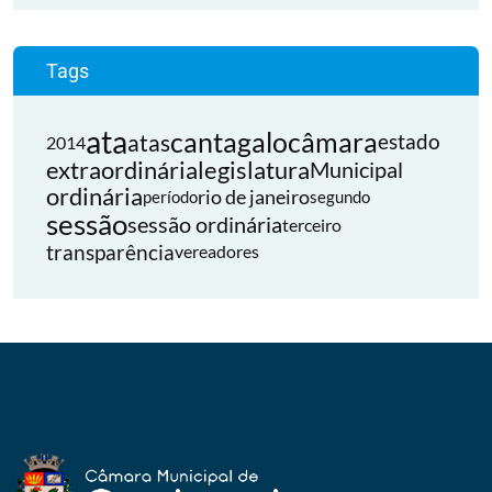
Tags
ata
cantagalo
câmara
atas
estado
2014
extraordinária
legislatura
Municipal
ordinária
rio de janeiro
período
segundo
sessão
sessão ordinária
terceiro
transparência
vereadores