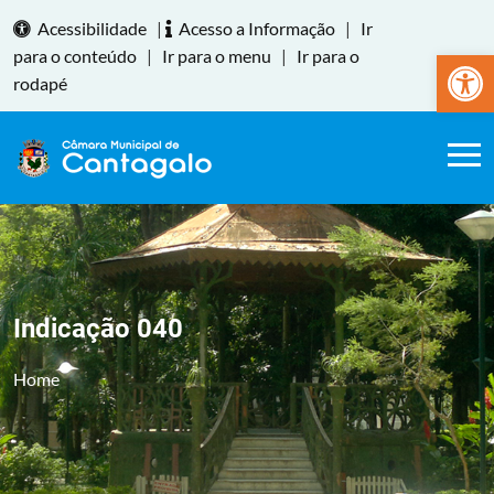
Acessibilidade
|
Acesso a Informação
|
Ir
Abrir a
para o conteúdo
|
Ir para o menu
|
Ir para o
rodapé
Indicação 040
Home