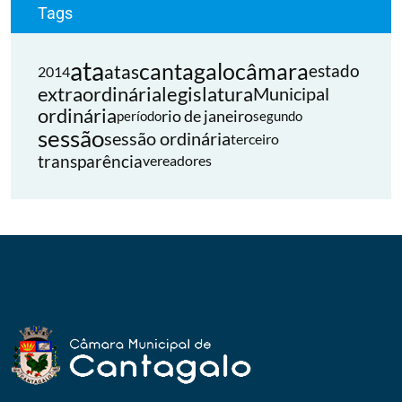
Tags
ata
cantagalo
câmara
atas
estado
2014
extraordinária
legislatura
Municipal
ordinária
rio de janeiro
período
segundo
sessão
sessão ordinária
terceiro
transparência
vereadores