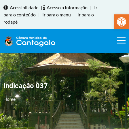
Acessibilidade
|
Acesso a Informação
|
Ir
Abrir a
para o conteúdo
|
Ir para o menu
|
Ir para o
rodapé
Indicação 037
Home