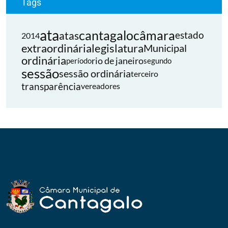
Tags
ata
cantagalo
câmara
atas
estado
2014
extraordinária
legislatura
Municipal
ordinária
rio de janeiro
período
segundo
sessão
sessão ordinária
terceiro
transparência
vereadores