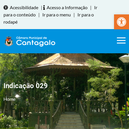
Acessibilidade
|
Acesso a Informação
|
Ir
Abrir a
para o conteúdo
|
Ir para o menu
|
Ir para o
rodapé
Indicação 029
Home