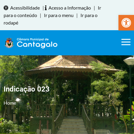
Acessibilidade
|
Acesso a Informação
|
Ir
Abrir a
para o conteúdo
|
Ir para o menu
|
Ir para o
rodapé
Indicação 023
Home