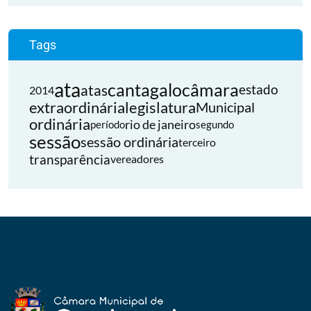
Tags
ata
cantagalo
câmara
atas
estado
2014
extraordinária
legislatura
Municipal
ordinária
rio de janeiro
período
segundo
sessão
sessão ordinária
terceiro
transparência
vereadores