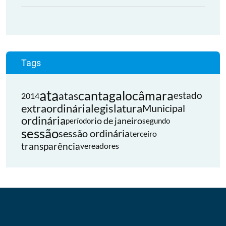
Tags
ata
cantagalo
câmara
atas
estado
2014
extraordinária
legislatura
Municipal
ordinária
rio de janeiro
período
segundo
sessão
sessão ordinária
terceiro
transparência
vereadores