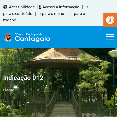
Acessibilidade
|
Acesso a Informação
|
Ir
Abrir a
para o conteúdo
|
Ir para o menu
|
Ir para o
rodapé
Indicação 012
Home