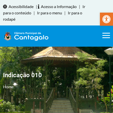
Acessibilidade
|
Acesso a Informação
|
Ir
Abrir a
para o conteúdo
|
Ir para o menu
|
Ir para o
rodapé
Indicação 010
Home