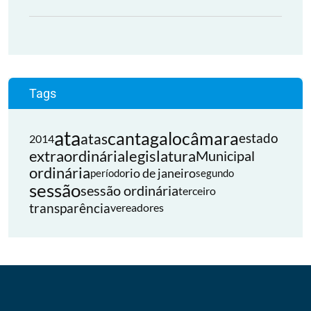
Tags
ata
cantagalo
câmara
atas
estado
2014
extraordinária
legislatura
Municipal
ordinária
rio de janeiro
período
segundo
sessão
sessão ordinária
terceiro
transparência
vereadores