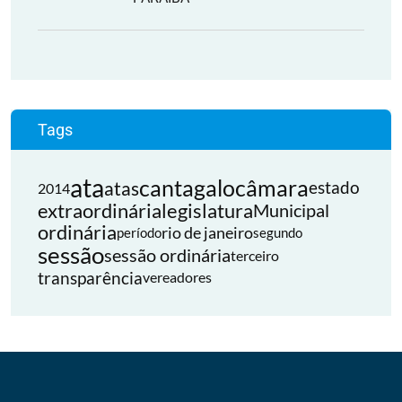
Tags
ata
cantagalo
câmara
atas
estado
2014
extraordinária
legislatura
Municipal
ordinária
rio de janeiro
período
segundo
sessão
sessão ordinária
terceiro
transparência
vereadores