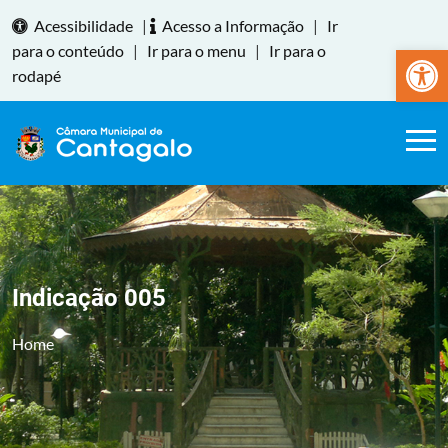
Acessibilidade
|
Acesso a Informação
|
Ir
Abrir a
para o conteúdo
|
Ir para o menu
|
Ir para o
rodapé
Indicação 005
Home