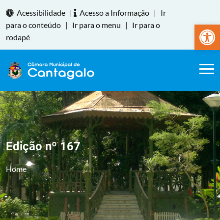
Acessibilidade
|
Acesso a Informação
|
Ir
Abrir a
para o conteúdo
|
Ir para o menu
|
Ir para o
rodapé
Edição nº 167
Home