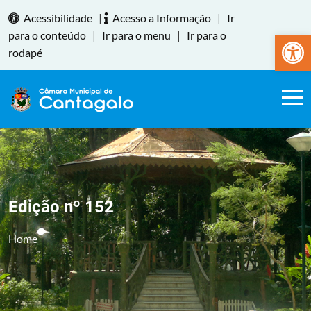
Acessibilidade
|
Acesso a Informação
|
Ir
Abrir a
para o conteúdo
|
Ir para o menu
|
Ir para o
rodapé
Edição nº 152
Home