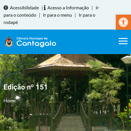
Acessibilidade
|
Acesso a Informação
|
Ir
Abrir a
para o conteúdo
|
Ir para o menu
|
Ir para o
rodapé
Edição nº 151
Home