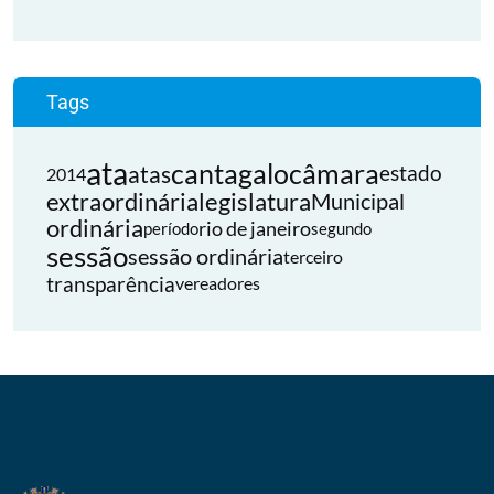
Tags
ata
cantagalo
câmara
atas
estado
2014
extraordinária
legislatura
Municipal
ordinária
rio de janeiro
período
segundo
sessão
sessão ordinária
terceiro
transparência
vereadores