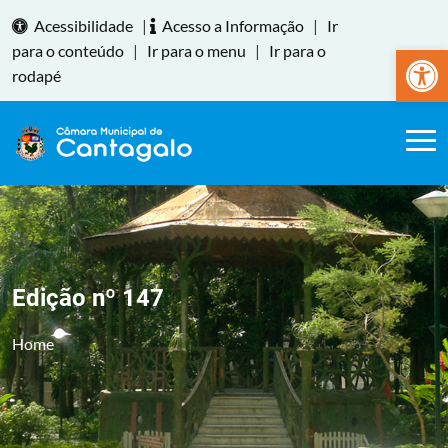
Acessibilidade
|
Acesso a Informação
|
Ir
Abrir a
para o conteúdo
|
Ir para o menu
|
Ir para o
rodapé
Edição nº 147
Home