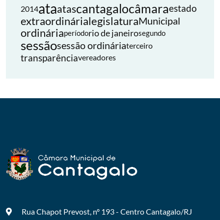
ata
cantagalo
câmara
atas
estado
2014
extraordinária
legislatura
Municipal
ordinária
rio de janeiro
período
segundo
sessão
sessão ordinária
terceiro
transparência
vereadores
Rua Chapot Prevost, nº 193 - Centro
Cantagalo/RJ