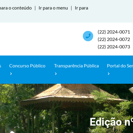
para o conteúdo
|
Ir para o menu
|
Ir para
(22) 2024-0071
(22) 2024-0072
(22) 2024-0073
s
Concurso Público
Transparência Pública
Portal do Se
Edição n