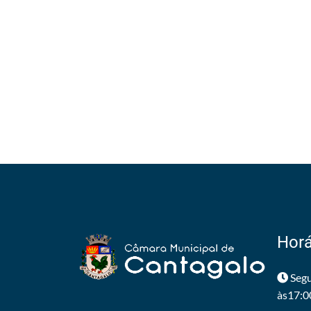
Horá
Segu
às17:0