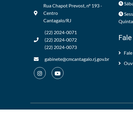
Sába
Rua Chapot Prevost, nº 193 -
Centro
Sess
Cantagalo/RJ
Quintas
(22) 2024-0071
Fale
(22) 2024-0072
(22) 2024-0073
Fale
gabinete@cmcantagalo.rj.gov.br
Ouv
©2012/2026 -
Câmara Municipal de Cantagalo
.