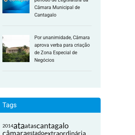
Câmara Municipal de
Cantagalo
Por unanimidade, Câmara
aprova verba para criação
de Zona Especial de
Negócios
Tags
ata
cantagalo
atas
2014
câmara
extraordinária
estado