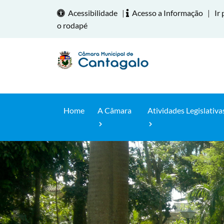
Acessibilidade
|
Acesso a Informação
|
Ir 
o rodapé
Home
A Câmara
Atividades Legislativa