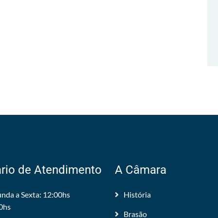
rio de Atendimento
A Câmara
nda a Sexta: 12:00hs
História
0hs
Brasão