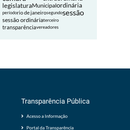
legislatura
ordinária
Municipal
sessão
rio de janeiro
período
segundo
sessão ordinária
terceiro
transparência
vereadores
Transparência Pública
Acesso a Informação
Portal da Transparência